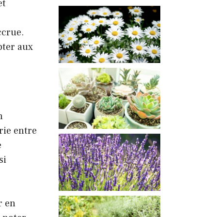
et
ccrue.
pter aux
n
rie entre
e
si
r en