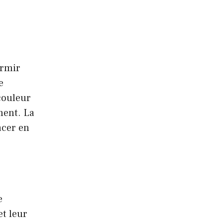
ormir
e
couleur
ment. La
lacer en
e
et leur