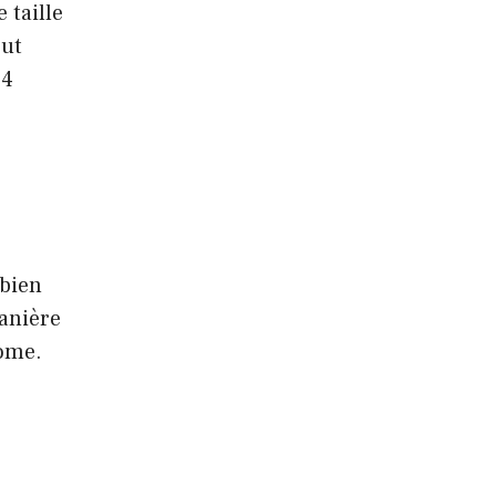
 taille
eut
24
 bien
manière
nome.