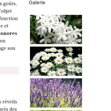
Galerie
s goûts,
’objet
fonction
e et
 sonores
son
rage son
s réveils
près des