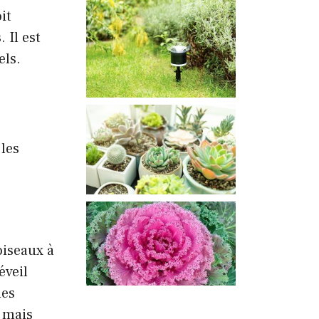
it
 Il est
els.
 les
oiseaux à
éveil
des
, mais