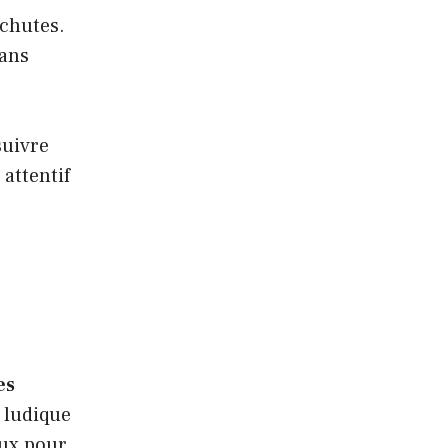
 chutes.
sans
suivre
attentif
es
 ludique
aux pour