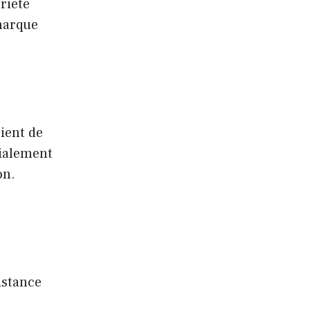
riété
 marque
ient de
cialement
on.
istance