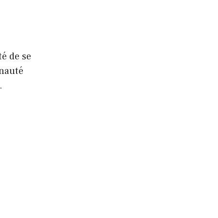
té de se
unauté
.