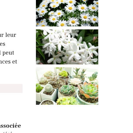
ur leur
les
l peut
nces et
associée