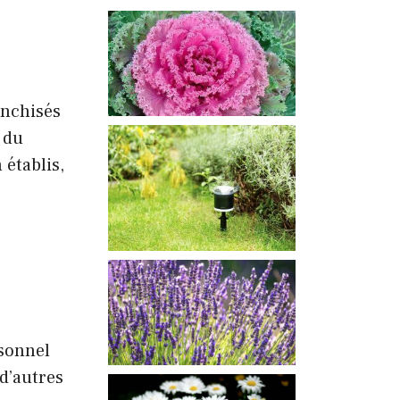
anchisés
 du
 établis,
rsonnel
 d’autres