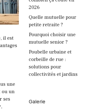
2026
Quelle mutuelle pour
petite retraite ?
Pourquoi choisir une
 il est
mutuelle senior ?
vantages
Poubelle urbaine et
corbeille de rue :
solutions pour
collectivités et jardins
ous une
t ou un
r ses
Galerie
r
,